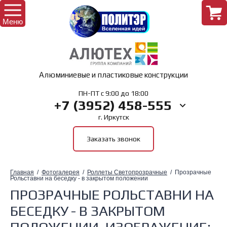
Меню
Назад
Алюминиевые и пластиковые конструкции
Интернет-магазин
Назад
ПН-ПТ с 9:00 до 18:00
+7 (3952) 458-555
г. Иркутск
Комплектующие для окон
Главная
Заказать звонок
Комплектующие для дверей
О Компании
Главная
  /  
Фотогалерея
  /  
Роллеты Светопрозрачные
  /  Прозрачные 
Комплектующие для лоджий
Рольставни на беседку - в закрытом положении
ПРОЗРАЧНЫЕ РОЛЬСТАВНИ НА
Комплектующие для рольставень
БЕСЕДКУ - В ЗАКРЫТОМ
ПОЛОЖЕНИИ, ИЗОБРАЖЕНИЕ: