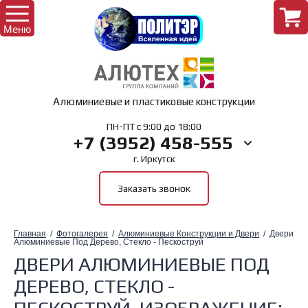
Меню
Назад
Алюминиевые и пластиковые конструкции
Интернет-магазин
Назад
ПН-ПТ с 9:00 до 18:00
+7 (3952) 458-555
г. Иркутск
Комплектующие для окон
Главная
Заказать звонок
Комплектующие для дверей
О Компании
Главная
  /  
Фотогалерея
  /  
Алюминиевые Конструкции и Двери
  /  Двери 
Комплектующие для лоджий
Алюминиевые Под Дерево, Стекло - Пескоструй
ДВЕРИ АЛЮМИНИЕВЫЕ ПОД
Комплектующие для рольставень
ДЕРЕВО, СТЕКЛО -
ПЕСКОСТРУЙ, ИЗОБРАЖЕНИЕ: