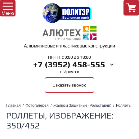
Меню
Назад
Алюминиевые и пластиковые конструкции
Интернет-магазин
Назад
ПН-ПТ с 9:00 до 18:00
+7 (3952) 458-555
г. Иркутск
Комплектующие для окон
Главная
Заказать звонок
Комплектующие для дверей
О Компании
Главная
  /  
Фотогалерея
  /  
Жалюзи Защитные (Рольставни)
  /  Роллеты
Комплектующие для лоджий
РОЛЛЕТЫ, ИЗОБРАЖЕНИЕ:
350/452
Комплектующие для рольставень