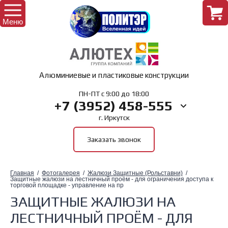
Меню
Назад
Алюминиевые и пластиковые конструкции
Интернет-магазин
Назад
ПН-ПТ с 9:00 до 18:00
+7 (3952) 458-555
г. Иркутск
Комплектующие для окон
Главная
Заказать звонок
Комплектующие для дверей
О Компании
Главная
  /  
Фотогалерея
  /  
Жалюзи Защитные (Рольставни)
  /  
Комплектующие для лоджий
Защитные жалюзи на лестничный проём - для ограничения доступа к 
торговой площадке - управление на пр
ЗАЩИТНЫЕ ЖАЛЮЗИ НА
Комплектующие для рольставень
ЛЕСТНИЧНЫЙ ПРОЁМ - ДЛЯ