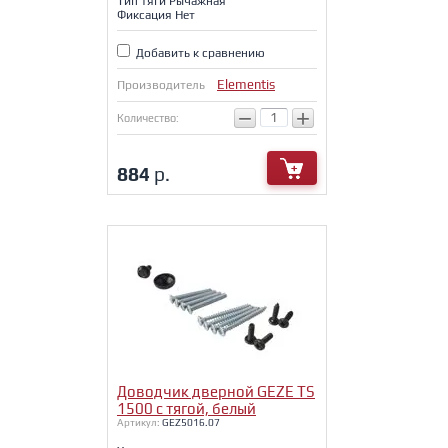
Тип тяги Рычажная
Фиксация Нет
Добавить к сравнению
Elementis
Производитель
−
+
Количество:
884
р.
Доводчик дверной GEZE TS
1500 с тягой, белый
Артикул:
GEZ5016.07