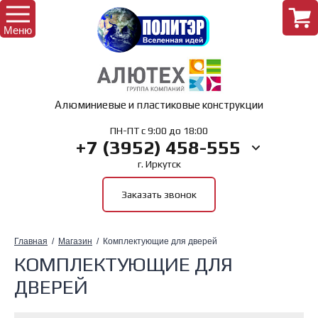
Меню
Назад
Алюминиевые и пластиковые конструкции
Интернет-магазин
Назад
ПН-ПТ с 9:00 до 18:00
+7 (3952) 458-555
г. Иркутск
Комплектующие для окон
Главная
Заказать звонок
Комплектующие для дверей
О Компании
Главная
  /  
Магазин
  /  Комплектующие для дверей
Комплектующие для лоджий
КОМПЛЕКТУЮЩИЕ ДЛЯ
ДВЕРЕЙ
Комплектующие для рольставень