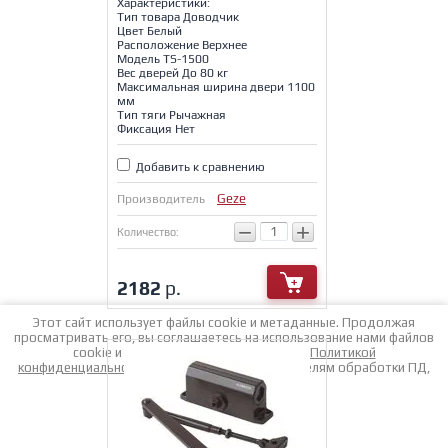
Характеристики:
Тип товара Доводчик
Цвет Белый
Расположение Верхнее
Модель TS-1500
Вес дверей До 80 кг
Максимальная ширина двери 1100
мм
Тип тяги Рычажная
Фиксация Нет
Добавить к сравнению
Geze
Производитель
−
+
Количество:
2182
р.
Этот сайт использует файлы cookie и метаданные. Продолжая
просматривать его, вы соглашаетесь на использование нами файлов
cookie и метаданных в соответствии с
Политикой
конфиденциальности
(согласно категориям и целям обработки ПД,
поименованным в п. 4.3)
Продолжить